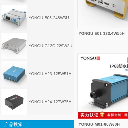
YONGU-B03-248W3U
YONGU-E01-133.4W55H
YONGU-G12C-229W2U
YONGU-H23-125W51H
YONGU-H24-127W75H
产品搜索
YONGU-M01-60W60H