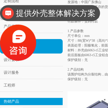
提供外壳整体解决方案
定制流程
发源地：中国广东佛山
最小订货：如果有库存的货
包装：备件纸箱包装
成功案例
交货时间：2天内交货
工业设计、二次设计
付款条件：货到付款
产品定制
1.产品参数
尺寸单位：mm
尺寸：88(宽W)*38（高H)*1
设计
表面处理：阳极氧化，前面
材料：外壳由6063-t5工
前后面板由6063-t5工业
设计要求
保护级别：无
2.产品结构
设计服务
该围护结构为分裂结构，由
保护级别：无
工程师
热销产品