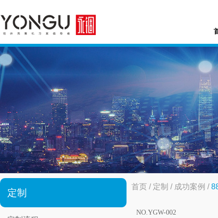
首页
/
定制
/
成功案例
/
8
定制
NO.YGW-002