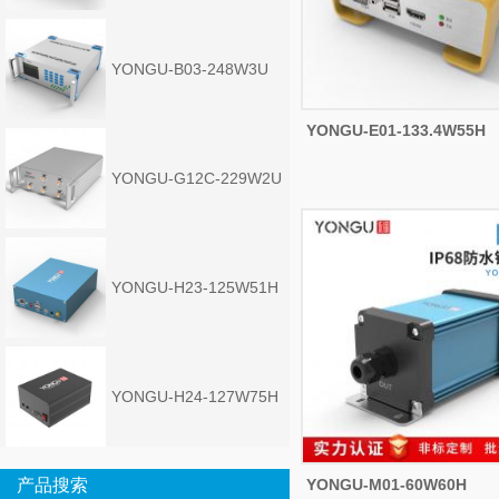
YONGU-B03-248W3U
YONGU-E01-133.4W55H
YONGU-G12C-229W2U
YONGU-H23-125W51H
YONGU-H24-127W75H
产品搜索
YONGU-M01-60W60H