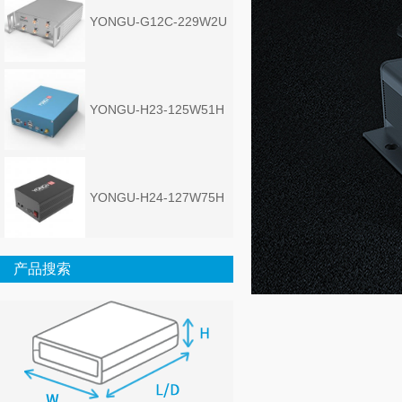
YONGU-G12C-229W2U
YONGU-H23-125W51H
YONGU-H24-127W75H
产品搜索