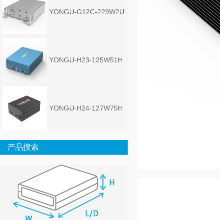
YONGU-G12C-229W2U
YONGU-H23-125W51H
YONGU-H24-127W75H
产品搜索