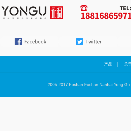
产品
关
2005-2017 Foshan Foshan Nanhai Yong Gu Ha