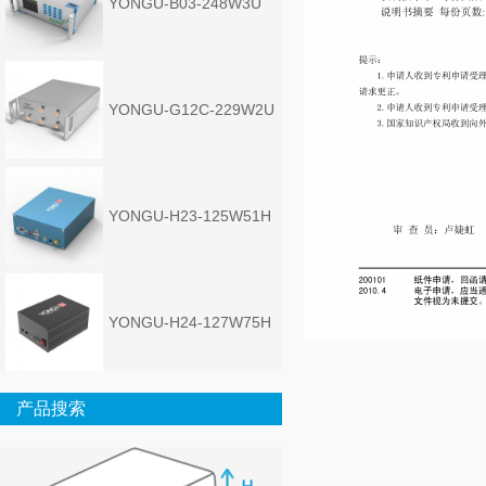
YONGU-B03-248W3U
YONGU-G12C-229W2U
YONGU-H23-125W51H
YONGU-H24-127W75H
产品搜索