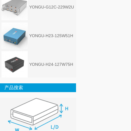
YONGU-G12C-229W2U
YONGU-H23-125W51H
YONGU-H24-127W75H
产品搜索