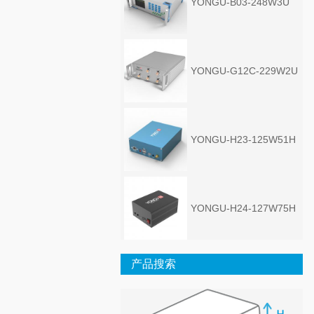
YONGU-B03-248W3U
YONGU-G12C-229W2U
YONGU-H23-125W51H
YONGU-H24-127W75H
产品搜索