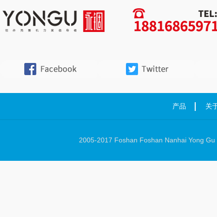
产品
关
2005-2017 Foshan Foshan Nanhai Yong Gu Ha