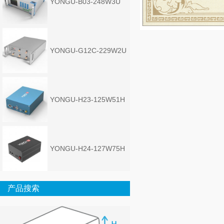
YONGU-B03-248W3U
YONGU-G12C-229W2U
YONGU-H23-125W51H
YONGU-H24-127W75H
产品搜索