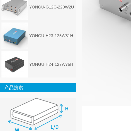
YONGU-G12C-229W2U
YONGU-H23-125W51H
YONGU-H24-127W75H
产品搜索