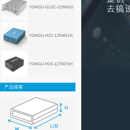
YONGU-G12C-229W2U
YONGU-H23-125W51H
YONGU-H24-127W75H
产品搜索