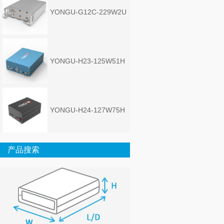
YONGU-G12C-229W2U
YONGU-H23-125W51H
YONGU-H24-127W75H
产品搜索