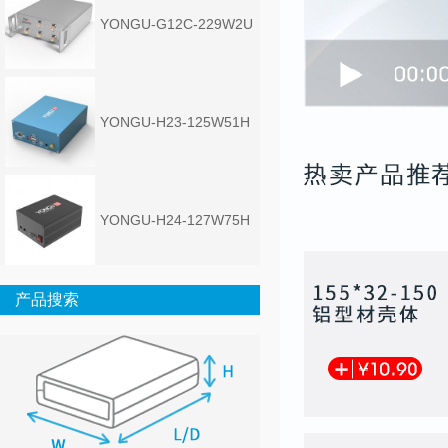
YONGU-G12C-229W2U
YONGU-H23-125W51H
YONGU-H24-127W75H
产品搜索