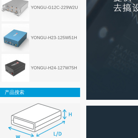
YONGU-G12C-229W2U
YONGU-H23-125W51H
YONGU-H24-127W75H
产品搜索